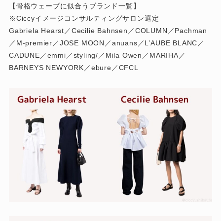
【骨格ウェーブに似合うブランド一覧】
※Ciccyイメージコンサルティングサロン選定
Gabriela Hearst／Cecilie Bahnsen／COLUMN／Pachman
／M-premier／JOSE MOON／anuans／L’AUBE BLANC／
CADUNE／emmi／styling/／Mila Owen／MARIHA／
BARNEYS NEWYORK／ebure／CFCL