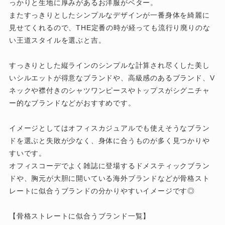
っかりと生地に厚みがあるお洋服がベター。
またすっきりとしたシンプルなデザインが一番身体を綺麗に
見せてくれるので、THE定番の時が経っても流行り廃りのな
い王道スタイルを選ぶと吉。
すっきりとした縦ラインのシンプルな計算され尽くした美し
いシルエットが得意なブランドや、高級感のあるブランド、V
ネックや襟付きのシャツワンピースやトップスがシグニチャ
ー的なブランドなどがおすすめです。
イメージとしてはオフィスカジュアルでも使えそうなブラン
ドを選ぶと失敗が少なく、身体に合うものが多く見つかりや
すいです。
オフィスコーデでよく雑誌に登場するドメスティックブラン
ドや、胸元が大胆に開いている海外ブランドなどが骨格スト
レートに似合うブランドの分かりやすいイメージです◎
【骨格ストレートに似合うブランド一覧】