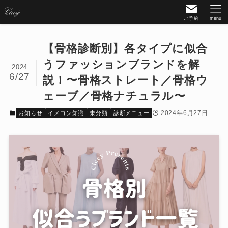
ご予約
menu
【骨格診断別】各タイプに似合
うファッションブランドを解
2024
6/27
説！〜骨格ストレート／骨格ウ
ェーブ／骨格ナチュラル〜
2024年6月27日
お知らせ
イメコン知識
未分類
診断メニュー