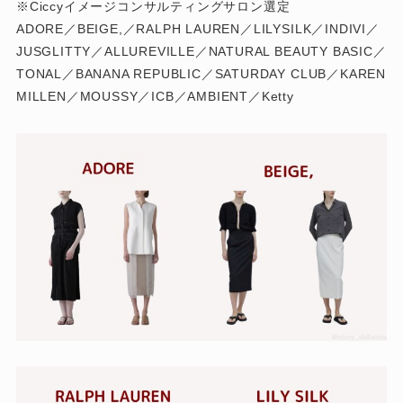
※Ciccyイメージコンサルティングサロン選定
ADORE／BEIGE,／RALPH LAUREN／LILYSILK／INDIVI／
JUSGLITTY／ALLUREVILLE／NATURAL BEAUTY BASIC／
TONAL／BANANA REPUBLIC／SATURDAY CLUB／KAREN
MILLEN／MOUSSY／ICB／AMBIENT／Ketty