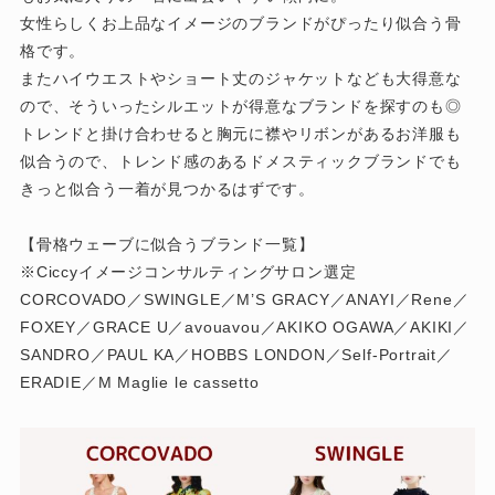
女性らしくお上品なイメージのブランドがぴったり似合う骨
格です。
またハイウエストやショート丈のジャケットなども大得意な
ので、そういったシルエットが得意なブランドを探すのも◎
トレンドと掛け合わせると胸元に襟やリボンがあるお洋服も
似合うので、トレンド感のあるドメスティックブランドでも
きっと似合う一着が見つかるはずです。
【骨格ウェーブに似合うブランド一覧】
※Ciccyイメージコンサルティングサロン選定
CORCOVADO／SWINGLE／M’S GRACY／ANAYI／Rene／
FOXEY／GRACE U／avouavou／AKIKO OGAWA／AKIKI／
SANDRO／PAUL KA／HOBBS LONDON／Self-Portrait／
ERADIE／M Maglie le cassetto